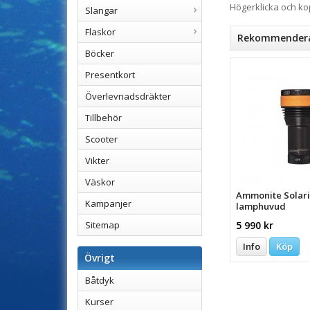
Högerklicka och k
Slangar
Flaskor
Rekommenderad
Böcker
Presentkort
Överlevnadsdräkter
Tillbehör
Scooter
Vikter
Väskor
Ammonite Solar
Kampanjer
lamphuvud
Sitemap
5 990 kr
Info
Köp
Övrigt
Båtdyk
Kurser