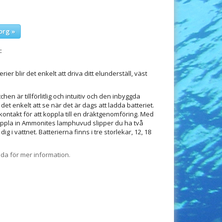
org »
:
er blir det enkelt att driva ditt elunderställ, väst
hen är tillförlitlig och intuitiv och den inbyggda
det enkelt att se när det är dags att ladda batteriet.
kontakt för att koppla till en dräktgenomföring. Med
oppla in Ammonites lamphuvud slipper du ha två
ig i vattnet. Batterierna finns i tre storlekar, 12, 18
a för mer information.