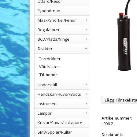
Utfärd/Resor
Fyndhörnan
Mask/Snorkel/Fenor
Regulatorer
BCD/Platta/Vinge
Dräkter
Torrdräkter
Våtdräkter
Tillbehör
Underställ
Handskar/Huvor/Boots
Lägg i önskelist
Instrument
Lampor
Artikelnummer:
Knivar/Saxar/Linkapare
L006-2
SMB/Spolar/Rullar
Direktlänk: