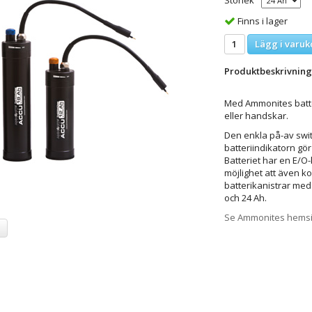
Storlek
Finns i lager
Lägg i varuk
Produktbeskrivning
Med Ammonites batteri
eller handskar.
Den enkla på-av switc
batteriindikatorn gör 
Batteriet har en E/O-
möjlighet att även k
batterikanistrar med d
och 24 Ah.
Se Ammonites hemsid
a