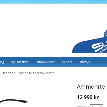
ing
Dyksällskap
Utfärd/Resor
Service
Båtdyk
Tillbehör
Ammonite Thermo-batteri
Ammonite 
12 990 kr