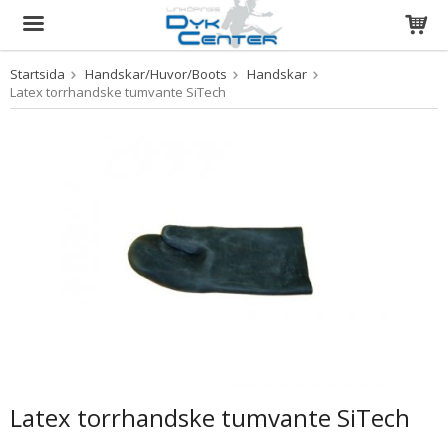
Startsida
Handskar/Huvor/Boots
Handskar
Produkten har blivit tillagd i varukorgen
Latex torrhandske tumvante SiTech
Latex torrhandske tumvante SiTech