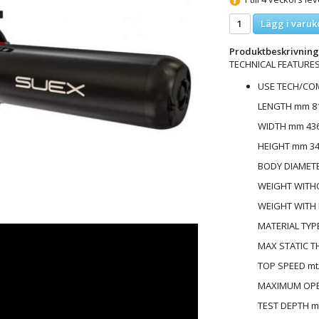
Lägg i varuk
Produktbeskrivning
TECHNICAL FEATURE
USE TECH/CO
LENGTH mm 814
WIDTH mm 436 
HEIGHT mm 340
BODY DIAMETER
WEIGHT WITHOU
WEIGHT WITH B
MATERIAL TYP
MAX STATIC TH
TOP SPEED mt/
MAXIMUM OPER
TEST DEPTH mt 