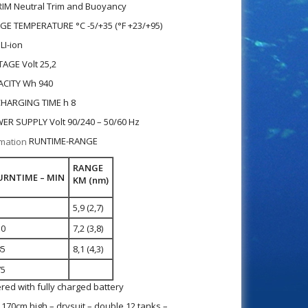
IM Neutral Trim and Buoyancy
E TEMPERATURE °C -5/+35 (°F +23/+95)
LI-ion
AGE Volt 25,2
CITY Wh 940
HARGING TIME h 8
R SUPPLY Volt 90/240 – 50/60 Hz
RUNTIME-RANGE
RANGE
URNTIME – MIN
KM (nm)
5
5,9 (2,7)
50
7,2 (3,8)
85
8,1 (4,3)
75
red with fully charged battery
, 170cm high – drysuit – double 12 tanks –