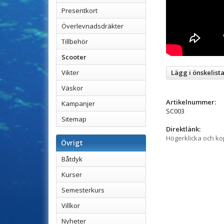
Presentkort
Överlevnadsdräkter
Tillbehör
Scooter
Vikter
Lägg i önskelist
Väskor
Artikelnummer:
Kampanjer
SC003
Sitemap
Direktlänk:
Högerklicka och k
Övrigt
Båtdyk
Kurser
Semesterkurs
Villkor
Nyheter