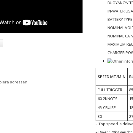
BUOYANCY/ TR
IN-WATER USAG
BATTERY TYPE 
NOMINAL VOLT
NOMINAL CAPA
a
MAXIMUM REC
CHARGER POWE
SPEED MT/MIN
B
opiera adressen
FULL TRIGGER
8
60-2KNOTS
1
45-CRUISE
1
30
2
– Top speed is delive
– Diver : 70kg weight