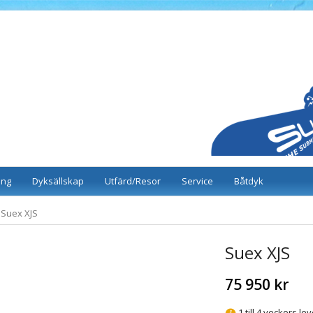
ing
Dyksällskap
Utfärd/Resor
Service
Båtdyk
Suex XJS
Suex XJS
75 950 kr
1 till 4 veckors le