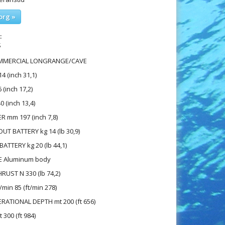
org »
:
S
MMERCIAL LONGRANGE/CAVE
 (inch 31,1)
(inch 17,2)
 (inch 13,4)
 mm 197 (inch 7,8)
T BATTERY kg 14 (lb 30,9)
ATTERY kg 20 (lb 44,1)
E Aluminum body
RUST N 330 (lb 74,2)
min 85 (ft/min 278)
ATIONAL DEPTH mt 200 (ft 656)
300 (ft 984)