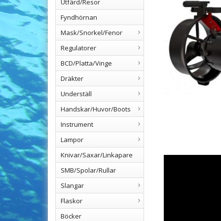
Utfärd/Resor
Fyndhörnan
Mask/Snorkel/Fenor
Regulatorer
BCD/Platta/Vinge
Dräkter
Underställ
Handskar/Huvor/Boots
Instrument
Lampor
Knivar/Saxar/Linkapare
SMB/Spolar/Rullar
Slangar
Flaskor
Böcker