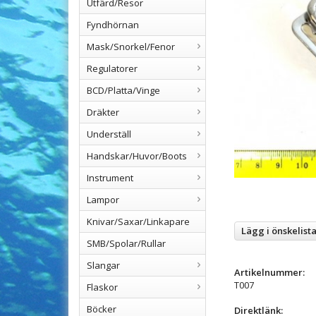
Utfärd/Resor
Fyndhörnan
Mask/Snorkel/Fenor
Regulatorer
BCD/Platta/Vinge
Dräkter
Underställ
Handskar/Huvor/Boots
Instrument
Lampor
Knivar/Saxar/Linkapare
Lägg i önskelist
SMB/Spolar/Rullar
Slangar
Artikelnummer:
T007
Flaskor
Böcker
Direktlänk: