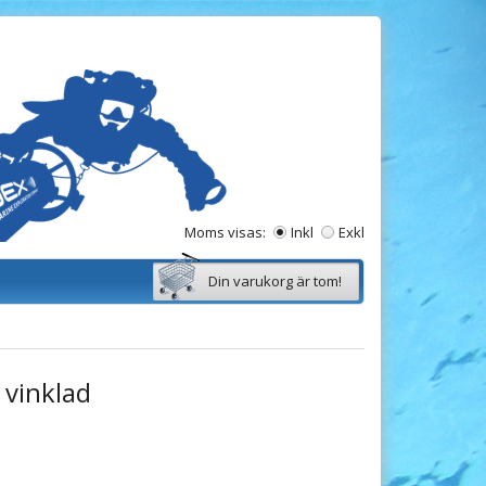
Moms visas:
Inkl
Exkl
Din varukorg är tom!
 vinklad