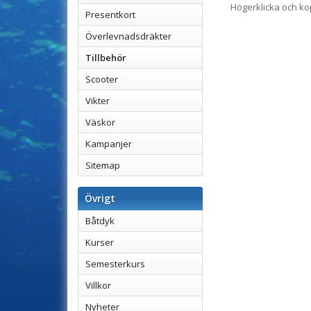
Högerklicka och k
Presentkort
Överlevnadsdräkter
Tillbehör
Scooter
Vikter
Väskor
Kampanjer
Sitemap
Övrigt
Båtdyk
Kurser
Semesterkurs
Villkor
Nyheter