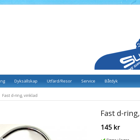
ing
Dyksällskap
Utfärd/Resor
Service
Båtdyk
Fast d-ring, vinklad
Fast d-ring,
145 kr
Finns i lager