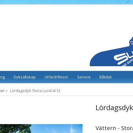
ing
Dyksällskap
Utfärd/Resor
Service
Båtdyk
sor
Lördagsdyk Stora Lund 4/12
Lördagsdyk
Vättern - Sto