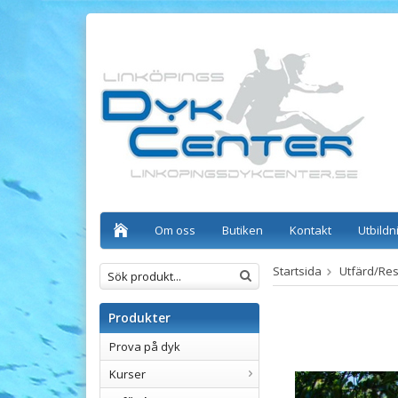
Om oss
Butiken
Kontakt
Utbildn
Startsida
Utfärd/Re
Produkter
Prova på dyk
Kurser