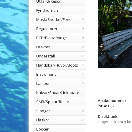
Utfärd/Resor
Fyndhörnan
Mask/Snorkel/Fenor
Regulatorer
BCD/Platta/Vinge
Dräkter
Underställ
Handskar/Huvor/Boots
Instrument
Lampor
Knivar/Saxar/Linkapare
Artikelnummer:
SMB/Spolar/Rullar
lör-4/12-21
Slangar
Direktlänk:
Flaskor
Högerklicka och k
Böcker