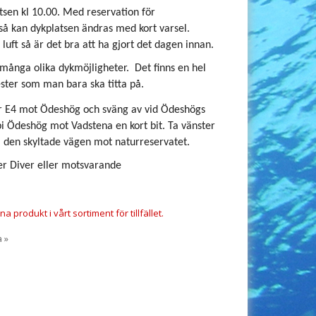
atsen kl 10.00. Med reservation för
så kan dykplatsen ändras med kort varsel.
luft så är det bra att ha gjort det dagen innan.
 många olika dykmöjligheter.
Det finns en hel
ster som man bara ska titta på.
r E4 mot Ödeshög och sväng av vid Ödeshögs
rbi Ödeshög mot Vadstena en kort bit. Ta vänster
j den skyltade vägen mot naturreservatet.
r Diver eller motsvarande
a produkt i vårt sortiment för tillfället.
a »