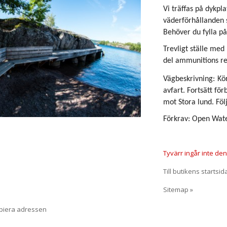
Vi träffas på dykpl
väderförhållanden 
Behöver du fylla på 
Trevligt ställe med
del ammunitions re
Vägbeskrivning:
Kö
avfart. Fortsätt fö
mot Stora lund. Föl
Förkrav: Open Wate
Tyvärr ingår inte denn
Till butikens startsid
Sitemap »
opiera adressen